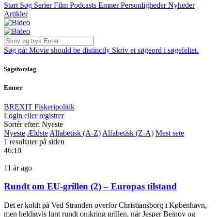
Start
Søg
Serier
Film
Podcasts
Emner
Personligheder
Nyheder
Artikler
Søg på:
Movie should be distinctly
Skriv et søgeord i søgefeltet.
Søgeforslag
Emner
BREXIT
Fiskeripolitik
Login eller registrer
Sortér efter: Nyeste
Nyeste
Ældste
Alfabetisk (A-Z)
Alfabetisk (Z-A)
Mest sete
1 resultater på siden
46:10
11 år ago
Rundt om EU-grillen (2) – Europas tilstand
Det er koldt på Ved Stranden overfor Christiansborg i København,
men heldigvis lunt rundt omkring grillen, når Jesper Beinov og