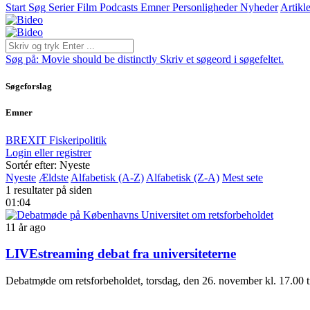
Start
Søg
Serier
Film
Podcasts
Emner
Personligheder
Nyheder
Artikle
Søg på:
Movie should be distinctly
Skriv et søgeord i søgefeltet.
Søgeforslag
Emner
BREXIT
Fiskeripolitik
Login eller registrer
Sortér efter: Nyeste
Nyeste
Ældste
Alfabetisk (A-Z)
Alfabetisk (Z-A)
Mest sete
1 resultater på siden
01:04
11 år ago
LIVEstreaming debat fra universiteterne
Debatmøde om retsforbeholdet, torsdag, den 26. november kl. 17.00 t