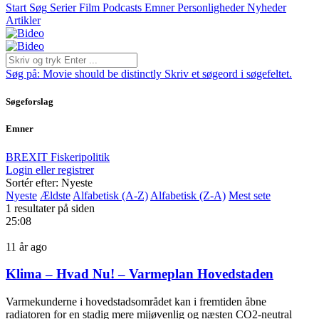
Start
Søg
Serier
Film
Podcasts
Emner
Personligheder
Nyheder
Artikler
Søg på:
Movie should be distinctly
Skriv et søgeord i søgefeltet.
Søgeforslag
Emner
BREXIT
Fiskeripolitik
Login eller registrer
Sortér efter: Nyeste
Nyeste
Ældste
Alfabetisk (A-Z)
Alfabetisk (Z-A)
Mest sete
1 resultater på siden
25:08
11 år ago
Klima – Hvad Nu! – Varmeplan Hovedstaden
Varmekunderne i hovedstadsområdet kan i fremtiden åbne
radiatoren for en stadig mere mijøvenlig og næsten CO2-neutral