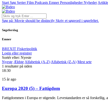
Start
Søg
Serier
Film
Podcasts
Emner
Personligheder
Nyheder
Artikle
Søg på:
Movie should be distinctly
Skriv et søgeord i søgefeltet.
Søgeforslag
Emner
BREXIT
Fiskeripolitik
Login eller registrer
Sortér efter: Nyeste
Nyeste
Ældste
Alfabetisk (A-Z)
Alfabetisk (Z-A)
Mest sete
1 resultater på siden
18:30
15 år ago
Europa 2020 (5) – Fattigdom
Fattigdommen i Europa er stigende. Levestandarden er så forskellig, 