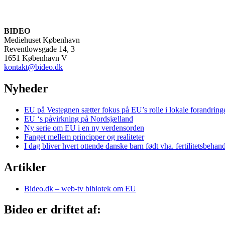
BIDEO
Mediehuset København
Reventlowsgade 14, 3
1651 København V
kontakt@bideo.dk
Nyheder
EU på Vestegnen sætter fokus på EU’s rolle i lokale forandring
EU ‘s påvirkning på Nordsjælland
Ny serie om EU i en ny verdensorden
Fanget mellem principper og realiteter
I dag bliver hvert ottende danske barn født vha. fertilitetsbehan
Artikler
Bideo.dk – web-tv bibiotek om EU
Bideo er driftet af: