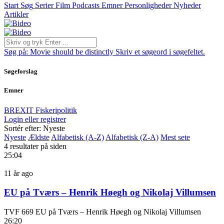
Start
Søg
Serier
Film
Podcasts
Emner
Personligheder
Nyheder
Artikler
Søg på:
Movie should be distinctly
Skriv et søgeord i søgefeltet.
Søgeforslag
Emner
BREXIT
Fiskeripolitik
Login eller registrer
Sortér efter: Nyeste
Nyeste
Ældste
Alfabetisk (A-Z)
Alfabetisk (Z-A)
Mest sete
4 resultater på siden
25:04
11 år ago
EU på Tværs – Henrik Høegh og Nikolaj Villumsen
TVF 669 EU på Tværs – Henrik Høegh og Nikolaj Villumsen
26:20