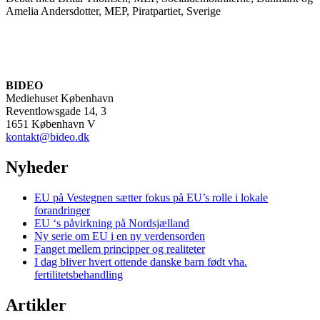
Amelia Andersdotter, MEP, Piratpartiet, Sverige
BIDEO
Mediehuset København
Reventlowsgade 14, 3
1651 København V
kontakt@bideo.dk
Nyheder
EU på Vestegnen sætter fokus på EU’s rolle i lokale
forandringer
EU ‘s påvirkning på Nordsjælland
Ny serie om EU i en ny verdensorden
Fanget mellem principper og realiteter
I dag bliver hvert ottende danske barn født vha.
fertilitetsbehandling
Artikler