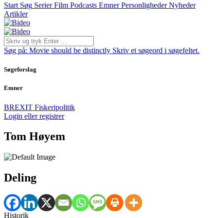
Start
Søg
Serier
Film
Podcasts
Emner
Personligheder
Nyheder
Artikler
Søg på:
Movie should be distinctly
Skriv et søgeord i søgefeltet.
Søgeforslag
Emner
BREXIT
Fiskeripolitik
Login eller registrer
Tom Høyem
Deling
Historik