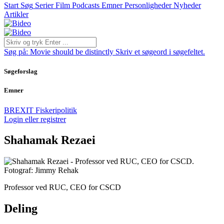
Start
Søg
Serier
Film
Podcasts
Emner
Personligheder
Nyheder
Artikler
Søg på:
Movie should be distinctly
Skriv et søgeord i søgefeltet.
Søgeforslag
Emner
BREXIT
Fiskeripolitik
Login eller registrer
Shahamak Rezaei
Professor ved RUC, CEO for CSCD
Deling