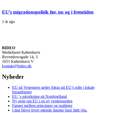
EU’s migrationspolitik før, nu og i fremtiden
1 år ago
BIDEO
Mediehuset København
Reventlowsgade 14, 3
1651 København V
kontakt@bideo.dk
Nyheder
EU på Vestegnen sætter fokus på EU’s rolle i lokale
forandringer
EU ‘s påvirkning på Nordsjælland
Ny serie om EU i en ny verdensorden
Fanget mellem principper og realiteter
I dag bliver hvert ottende danske barn født vha.