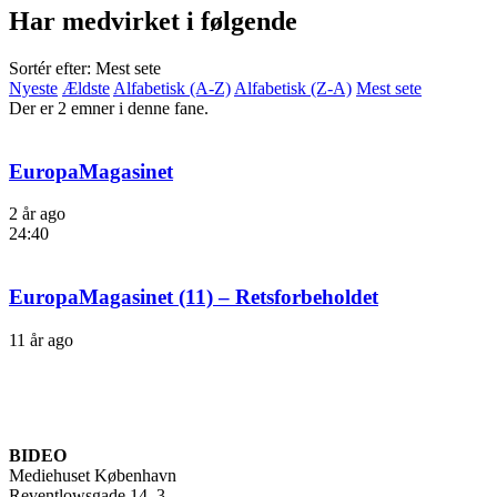
Har medvirket i følgende
Sortér efter: Mest sete
Nyeste
Ældste
Alfabetisk (A-Z)
Alfabetisk (Z-A)
Mest sete
Der er 2 emner i denne fane.
EuropaMagasinet
2 år ago
24:40
EuropaMagasinet (11) – Retsforbeholdet
11 år ago
BIDEO
Mediehuset København
Reventlowsgade 14, 3