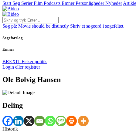
Start
Søg
Serier
Film
Podcasts
Emner
Personligheder
Nyheder
Artikle
Søg på:
Movie should be distinctly
Skriv et søgeord i søgefeltet.
Søgeforslag
Emner
BREXIT
Fiskeripolitik
Login eller registrer
Ole Bolvig Hansen
Deling
Historik