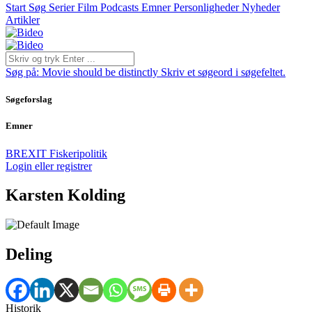
Start
Søg
Serier
Film
Podcasts
Emner
Personligheder
Nyheder
Artikler
Søg på:
Movie should be distinctly
Skriv et søgeord i søgefeltet.
Søgeforslag
Emner
BREXIT
Fiskeripolitik
Login eller registrer
Karsten Kolding
Deling
Historik