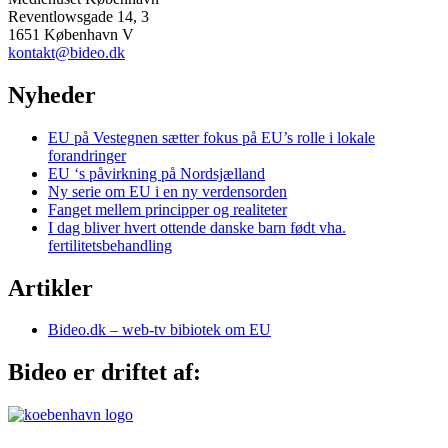
Reventlowsgade 14, 3
1651 København V
kontakt@bideo.dk
Nyheder
EU på Vestegnen sætter fokus på EU’s rolle i lokale
forandringer
EU ‘s påvirkning på Nordsjælland
Ny serie om EU i en ny verdensorden
Fanget mellem principper og realiteter
I dag bliver hvert ottende danske barn født vha.
fertilitetsbehandling
Artikler
Bideo.dk – web-tv bibiotek om EU
Bideo er driftet af: