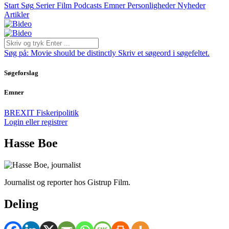
Start
Søg
Serier
Film
Podcasts
Emner
Personligheder
Nyheder
Artikler
Søg på:
Movie should be distinctly
Skriv et søgeord i søgefeltet.
Søgeforslag
Emner
BREXIT
Fiskeripolitik
Login eller registrer
Hasse Boe
Journalist og reporter hos Gistrup Film.
Deling