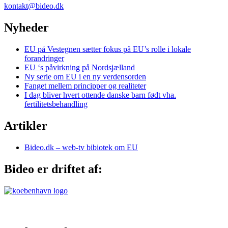
kontakt@bideo.dk
Nyheder
EU på Vestegnen sætter fokus på EU’s rolle i lokale
forandringer
EU ‘s påvirkning på Nordsjælland
Ny serie om EU i en ny verdensorden
Fanget mellem principper og realiteter
I dag bliver hvert ottende danske barn født vha.
fertilitetsbehandling
Artikler
Bideo.dk – web-tv bibiotek om EU
Bideo er driftet af: