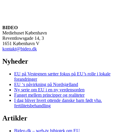
BIDEO
Mediehuset København
Reventlowsgade 14, 3
1651 København V
kontakt@bideo.dk
Nyheder
EU på Vestegnen sætter fokus på EU’s rolle i lokale
forandringer
EU ‘s påvirkning på Nordsjælland
Ny serie om EU i en ny verdensorden
Fanget mellem principper og realiteter
I dag bliver hvert ottende danske barn født vha.
fertilitetsbehandling
Artikler
Bideo.dk – web-tv bibiotek om EU