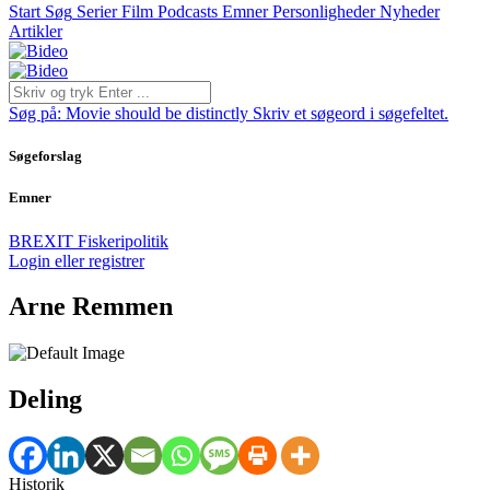
Start
Søg
Serier
Film
Podcasts
Emner
Personligheder
Nyheder
Artikler
Søg på:
Movie should be distinctly
Skriv et søgeord i søgefeltet.
Søgeforslag
Emner
BREXIT
Fiskeripolitik
Login eller registrer
Arne Remmen
Deling
Historik