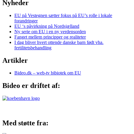
Nyheder
EU på Vestegnen sætter fokus på EU’s rolle i lokale
forandringer
EU ‘s påvirkning på Nordsjælland
Ny serie om EU i en ny verdensorden
Fanget mellem principper og realiteter
I dag bliver hvert ottende danske barn født vha.
fertilitetsbehandling
Artikler
Bideo.dk – web-tv bibiotek om EU
Bideo er driftet af:
Med støtte fra: