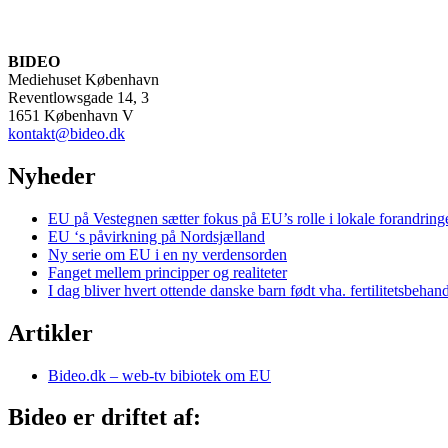
BIDEO
Mediehuset København
Reventlowsgade 14, 3
1651 København V
kontakt@bideo.dk
Nyheder
EU på Vestegnen sætter fokus på EU’s rolle i lokale forandring
EU ‘s påvirkning på Nordsjælland
Ny serie om EU i en ny verdensorden
Fanget mellem principper og realiteter
I dag bliver hvert ottende danske barn født vha. fertilitetsbehan
Artikler
Bideo.dk – web-tv bibiotek om EU
Bideo er driftet af: