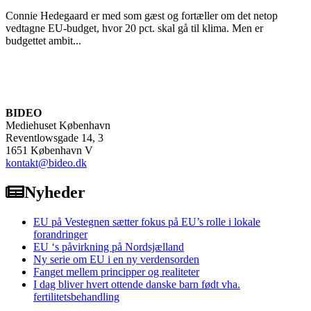
Connie Hedegaard er med som gæst og fortæller om det netop
vedtagne EU-budget, hvor 20 pct. skal gå til klima. Men er
budgettet ambit...
BIDEO
Mediehuset København
Reventlowsgade 14, 3
1651 København V
kontakt@bideo.dk
Nyheder
EU på Vestegnen sætter fokus på EU’s rolle i lokale
forandringer
EU ‘s påvirkning på Nordsjælland
Ny serie om EU i en ny verdensorden
Fanget mellem principper og realiteter
I dag bliver hvert ottende danske barn født vha.
fertilitetsbehandling