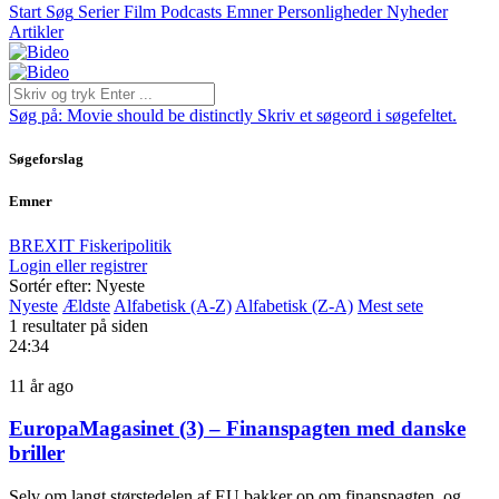
Start
Søg
Serier
Film
Podcasts
Emner
Personligheder
Nyheder
Artikler
Søg på:
Movie should be distinctly
Skriv et søgeord i søgefeltet.
Søgeforslag
Emner
BREXIT
Fiskeripolitik
Login eller registrer
Sortér efter: Nyeste
Nyeste
Ældste
Alfabetisk (A-Z)
Alfabetisk (Z-A)
Mest sete
1 resultater på siden
24:34
11 år ago
EuropaMagasinet (3) – Finanspagten med danske
briller
Selv om langt størstedelen af EU bakker op om finanspagten, og