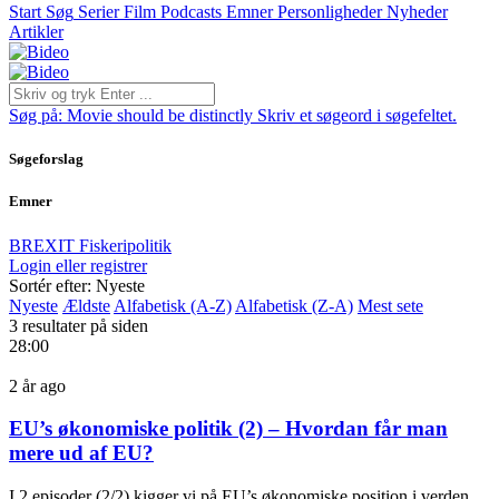
Start
Søg
Serier
Film
Podcasts
Emner
Personligheder
Nyheder
Artikler
Søg på:
Movie should be distinctly
Skriv et søgeord i søgefeltet.
Søgeforslag
Emner
BREXIT
Fiskeripolitik
Login eller registrer
Sortér efter: Nyeste
Nyeste
Ældste
Alfabetisk (A-Z)
Alfabetisk (Z-A)
Mest sete
3 resultater på siden
28:00
2 år ago
EU’s økonomiske politik (2) – Hvordan får man
mere ud af EU?
I 2 episoder (2/2) kigger vi på EU’s økonomiske position i verden.