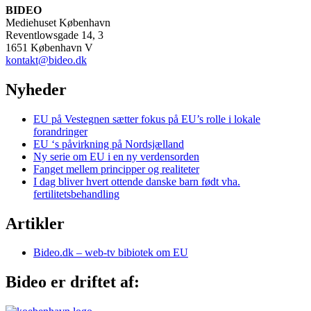
BIDEO
Mediehuset København
Reventlowsgade 14, 3
1651 København V
kontakt@bideo.dk
Nyheder
EU på Vestegnen sætter fokus på EU’s rolle i lokale
forandringer
EU ‘s påvirkning på Nordsjælland
Ny serie om EU i en ny verdensorden
Fanget mellem principper og realiteter
I dag bliver hvert ottende danske barn født vha.
fertilitetsbehandling
Artikler
Bideo.dk – web-tv bibiotek om EU
Bideo er driftet af: