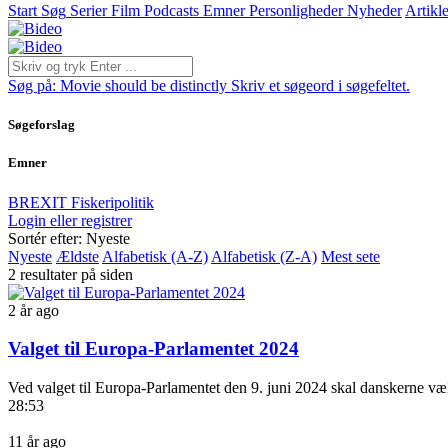
Start
Søg
Serier
Film
Podcasts
Emner
Personligheder
Nyheder
Artikle
Søg på:
Movie should be distinctly
Skriv et søgeord i søgefeltet.
Søgeforslag
Emner
BREXIT
Fiskeripolitik
Login eller registrer
Sortér efter: Nyeste
Nyeste
Ældste
Alfabetisk (A-Z)
Alfabetisk (Z-A)
Mest sete
2 resultater på siden
2 år ago
Valget til Europa-Parlamentet 2024
Ved valget til Europa-Parlamentet den 9. juni 2024 skal danskerne væl
28:53
11 år ago