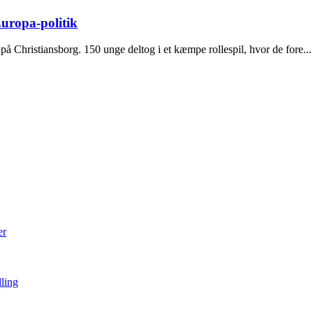
ropa-politik
Christiansborg. 150 unge deltog i et kæmpe rollespil, hvor de fore...
er
dling