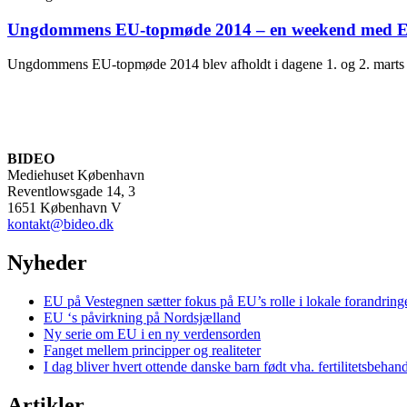
Ungdommens EU-topmøde 2014 – en weekend med Eu
Ungdommens EU-topmøde 2014 blev afholdt i dagene 1. og 2. marts på 
BIDEO
Mediehuset København
Reventlowsgade 14, 3
1651 København V
kontakt@bideo.dk
Nyheder
EU på Vestegnen sætter fokus på EU’s rolle i lokale forandring
EU ‘s påvirkning på Nordsjælland
Ny serie om EU i en ny verdensorden
Fanget mellem principper og realiteter
I dag bliver hvert ottende danske barn født vha. fertilitetsbehan
Artikler