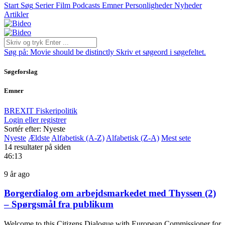
Start
Søg
Serier
Film
Podcasts
Emner
Personligheder
Nyheder
Artikler
Søg på:
Movie should be distinctly
Skriv et søgeord i søgefeltet.
Søgeforslag
Emner
BREXIT
Fiskeripolitik
Login eller registrer
Sortér efter: Nyeste
Nyeste
Ældste
Alfabetisk (A-Z)
Alfabetisk (Z-A)
Mest sete
14 resultater på siden
46:13
9 år ago
Borgerdialog om arbejdsmarkedet med Thyssen (2)
– Spørgsmål fra publikum
Welcome to this Citizens Dialogue with European Commissioner for