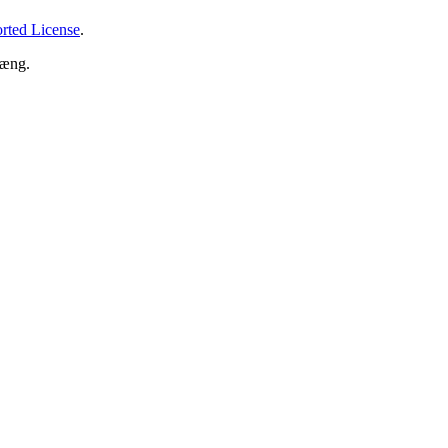
rted License
.
hæng.