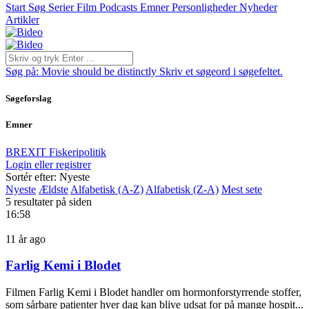
Start
Søg
Serier
Film
Podcasts
Emner
Personligheder
Nyheder
Artikler
Søg på:
Movie should be distinctly
Skriv et søgeord i søgefeltet.
Søgeforslag
Emner
BREXIT
Fiskeripolitik
Login eller registrer
Sortér efter: Nyeste
Nyeste
Ældste
Alfabetisk (A-Z)
Alfabetisk (Z-A)
Mest sete
5 resultater på siden
16:58
11 år ago
Farlig Kemi i Blodet
Filmen Farlig Kemi i Blodet handler om hormonforstyrrende stoffer,
som sårbare patienter hver dag kan blive udsat for på mange hospit...