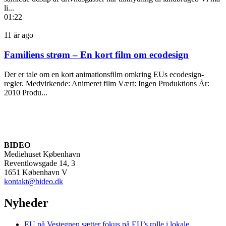
li...
01:22
11 år ago
Familiens strøm – En kort film om ecodesign
Der er tale om en kort animationsfilm omkring EUs ecodesign-
regler. Medvirkende: Animeret film Vært: Ingen Produktions År:
2010 Produ...
BIDEO
Mediehuset København
Reventlowsgade 14, 3
1651 København V
kontakt@bideo.dk
Nyheder
EU på Vestegnen sætter fokus på EU’s rolle i lokale