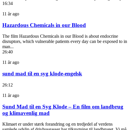
16:34
11 år ago
Hazardous Chemicals in our Blood
The film Hazardous Chemicals in our Blood is about endocrine
disruptors, which vulnerable patients every day can be exposed to in
man...
26:40
11 år ago
sund mad til en syg klode-engelsk
26:12
11 år ago
Sund Mad til en Syg Klode – En film om landbrug
og klimavenlig mad
Klimaet er under stærk forandring og en tredjedel af verdens
samlede udslip af drivhusgasser har tilknytning til landbruget. Vi må