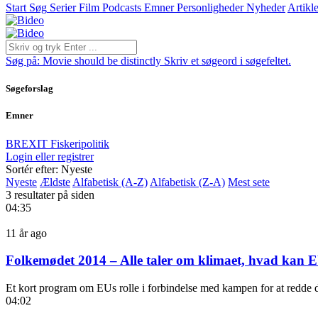
Start
Søg
Serier
Film
Podcasts
Emner
Personligheder
Nyheder
Artikle
Søg på:
Movie should be distinctly
Skriv et søgeord i søgefeltet.
Søgeforslag
Emner
BREXIT
Fiskeripolitik
Login eller registrer
Sortér efter: Nyeste
Nyeste
Ældste
Alfabetisk (A-Z)
Alfabetisk (Z-A)
Mest sete
3 resultater på siden
04:35
11 år ago
Folkemødet 2014 – Alle taler om klimaet, hvad kan E
Et kort program om EUs rolle i forbindelse med kampen for at redde
04:02