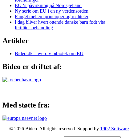
EU ‘s påvirkning på Nordsjælland
Ny serie om EU i en ny verdensorden
Fanget mellem principper og realiteter
I dag bliver hvert ottende danske barn født vha.
fertilitetsbehandling
Artikler
Bideo.dk – web-tv bibiotek om EU
Bideo er driftet af:
Med støtte fra:
© 2026 Bideo. All rights reserved. Support by
1902 Software