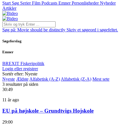
Start
Søg
Serier
Film
Podcasts
Emner
Personligheder
Nyheder
Artikler
Søg på:
Movie should be distinctly
Skriv et søgeord i søgefeltet.
Søgeforslag
Emner
BREXIT
Fiskeripolitik
Login eller registrer
Sortér efter: Nyeste
Nyeste
Ældste
Alfabetisk (A-Z)
Alfabetisk (Z-A)
Mest sete
3 resultater på siden
30:49
11 år ago
EU på højskole – Grundtvigs Hojskole
29:00