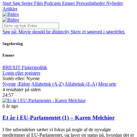
Start
Søg
Serier
Film
Podcasts
Emner
Personligheder
Nyheder
Artikler
Søg på:
Movie should be distinctly
Skriv et søgeord i søgefeltet.
Søgeforslag
Emner
BREXIT
Fiskeripolitik
Login eller registrer
Sortér efter: Nyeste
Nyeste
Ældste
Alfabetisk (A-Z)
Alfabetisk (Z-A)
Mest sete
4 resultater på siden
24:57
6 år ago
Et år i EU-Parlamentet (1) – Karen Melchior
I fire udsendelser sætter vi fokus på nogle af de nyvalgte
medlemmer af EU-Parlamentet, og laver en status på, hvordan det er